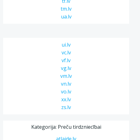
tf.lv
tm.lv
ua.lv
ui.lv
vc.lv
vf.lv
vg.lv
vm.lv
vn.lv
vo.lv
xx.lv
zs.lv
Kategorija: Preču tirdzniecībai
atlaide.lv