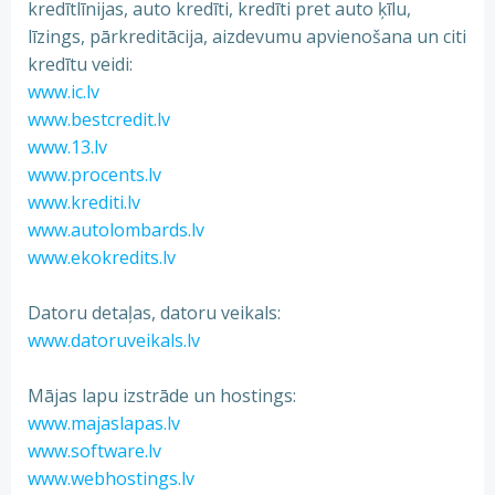
kredītlīnijas, auto kredīti, kredīti pret auto ķīlu,
līzings, pārkreditācija, aizdevumu apvienošana un citi
kredītu veidi:
www.ic.lv
www.bestcredit.lv
www.13.lv
www.procents.lv
www.krediti.lv
www.autolombards.lv
www.ekokredits.lv
Datoru detaļas, datoru veikals:
www.datoruveikals.lv
Mājas lapu izstrāde un hostings:
www.majaslapas.lv
www.software.lv
www.webhostings.lv