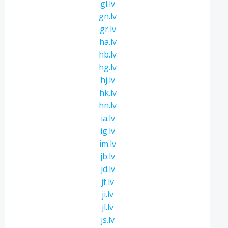
gl.lv
gn.lv
gr.lv
ha.lv
hb.lv
hg.lv
hj.lv
hk.lv
hn.lv
ia.lv
ig.lv
im.lv
jb.lv
jd.lv
jf.lv
ji.lv
jl.lv
js.lv