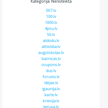
Kategorija: Nenoteikta
007.lv
100.lv
1000.lv
4you.lv
50.lv
atdodu.lv
attistiba.lv
augstskolas.lv
baznicas.lv
coupons.lv
dus.lv
forums.lv
idejas.lv
igaunija.lv
karte.lv
krievija.lv
lietuva.lv