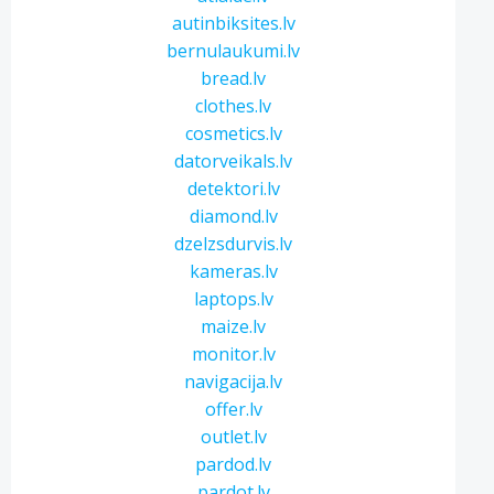
autinbiksites.lv
bernulaukumi.lv
bread.lv
clothes.lv
cosmetics.lv
datorveikals.lv
detektori.lv
diamond.lv
dzelzsdurvis.lv
kameras.lv
laptops.lv
maize.lv
monitor.lv
navigacija.lv
offer.lv
outlet.lv
pardod.lv
pardot.lv