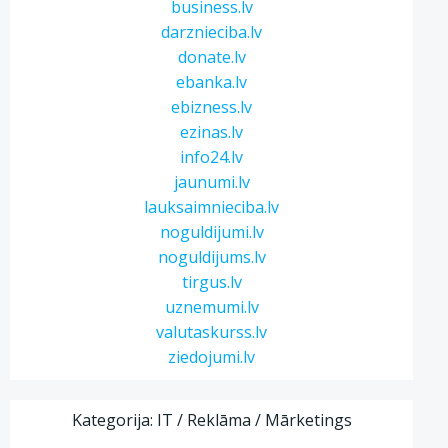
business.lv
darznieciba.lv
donate.lv
ebanka.lv
ebizness.lv
ezinas.lv
info24.lv
jaunumi.lv
lauksaimnieciba.lv
noguldijumi.lv
noguldijums.lv
tirgus.lv
uznemumi.lv
valutaskurss.lv
ziedojumi.lv
Kategorija: IT / Reklāma / Mārketings