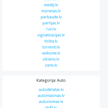
mediji.lv
monetas.lv
parbaude.lv
partijas.lv
run.lv
signalizacijas.lv
ticiba.lv
torrenti.lv
veiksme.lv
vilciens.lv
zane.lv
Kategorija: Auto
autodetalas.lv
automasinas.lv
autonomas.lv
drift.lv