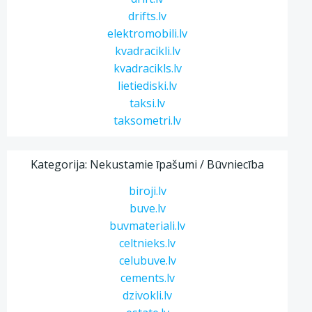
drifts.lv
elektromobili.lv
kvadracikli.lv
kvadracikls.lv
lietiediski.lv
taksi.lv
taksometri.lv
Kategorija: Nekustamie īpašumi / Būvniecība
biroji.lv
buve.lv
buvmateriali.lv
celtnieks.lv
celubuve.lv
cements.lv
dzivokli.lv