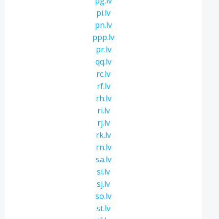
pg.lv
pi.lv
pn.lv
ppp.lv
pr.lv
qq.lv
rc.lv
rf.lv
rh.lv
ri.lv
rj.lv
rk.lv
rn.lv
sa.lv
si.lv
sj.lv
so.lv
st.lv