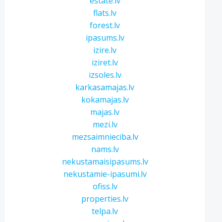
estate.lv
flats.lv
forest.lv
ipasums.lv
izire.lv
iziret.lv
izsoles.lv
karkasamajas.lv
kokamajas.lv
majas.lv
mezi.lv
mezsaimnieciba.lv
nams.lv
nekustamaisipasums.lv
nekustamie-ipasumi.lv
ofiss.lv
properties.lv
telpa.lv