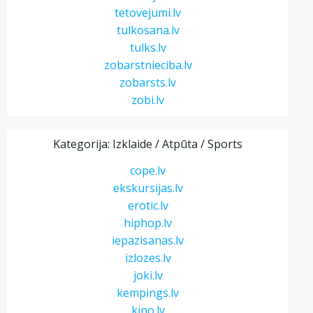
tetovejumi.lv
tulkosana.lv
tulks.lv
zobarstnieciba.lv
zobarsts.lv
zobi.lv
Kategorija: Izklaide / Atpūta / Sports
cope.lv
ekskursijas.lv
erotic.lv
hiphop.lv
iepazisanas.lv
izlozes.lv
joki.lv
kempings.lv
kino.lv