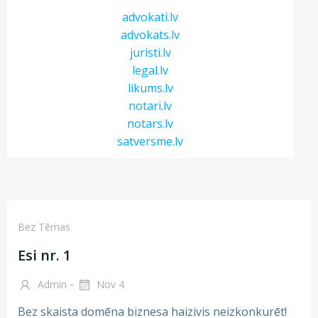
advokati.lv
advokats.lv
juristi.lv
legal.lv
likums.lv
notari.lv
notars.lv
satversme.lv
Bez Tēmas
Esi nr. 1
-
Admin
Nov 4
Bez skaista domēna biznesa haizivis neizkonkurēt!