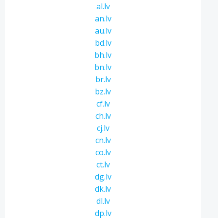
al.lv
an.lv
au.lv
bd.lv
bh.lv
bn.lv
br.lv
bz.lv
cf.lv
ch.lv
cj.lv
cn.lv
co.lv
ct.lv
dg.lv
dk.lv
dl.lv
dp.lv