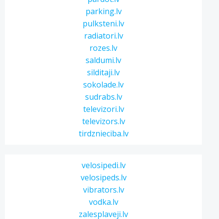
parking.lv
pulksteni.lv
radiatori.lv
rozes.lv
saldumi.lv
silditaji.lv
sokolade.lv
sudrabs.lv
televizori.lv
televizors.lv
tirdznieciba.lv
velosipedi.lv
velosipeds.lv
vibrators.lv
vodka.lv
zalesplaveji.lv